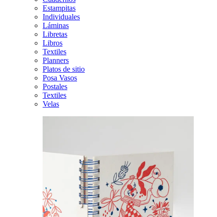
Estampitas
Individuales
Láminas
Libretas
Libros
Textiles
Planners
Platos de sitio
Posa Vasos
Postales
Textiles
Velas