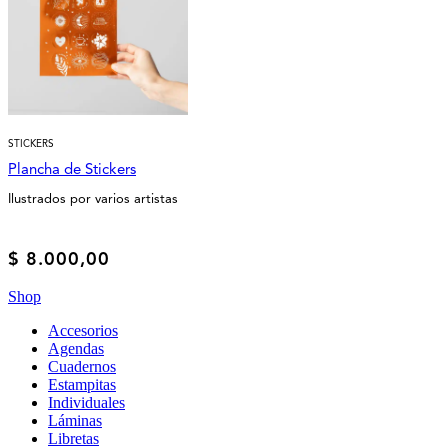
STICKERS
Plancha de Stickers
Ilustrados por varios artistas
$
8.000,00
Shop
Accesorios
Agendas
Cuadernos
Estampitas
Individuales
Láminas
Libretas