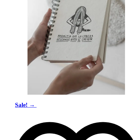
Sale! → ​