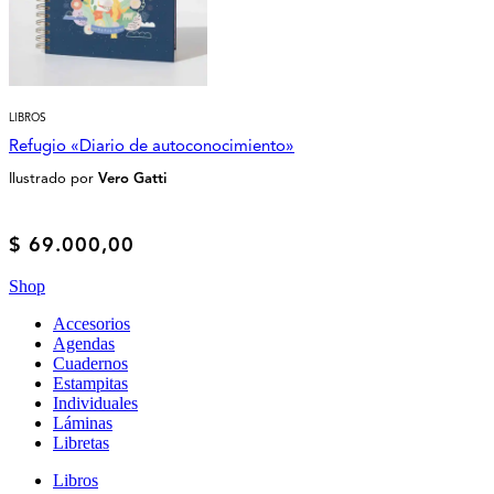
LIBROS
Refugio «Diario de autoconocimiento»
Ilustrado por
Vero Gatti
$
69.000,00
Shop
Accesorios
Agendas
Cuadernos
Estampitas
Individuales
Láminas
Libretas
Libros