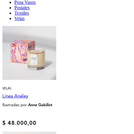
Posa Vasos
Postales
Textiles
Velas
VELAS
Línea Aneley
Ilustradas por
Anne Gabillot
$
48.000,00