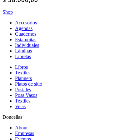
$
58.000,00
Shop
Accesorios
Agendas
Cuadernos
Estampitas
Individuales
Láminas
Libretas
Libros
Textiles
Planners
Platos de sitio
Postales
Posa Vasos
Textiles
Velas
Doncellas
About
Empresas
Eventos