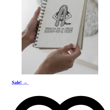
Sale! → ​