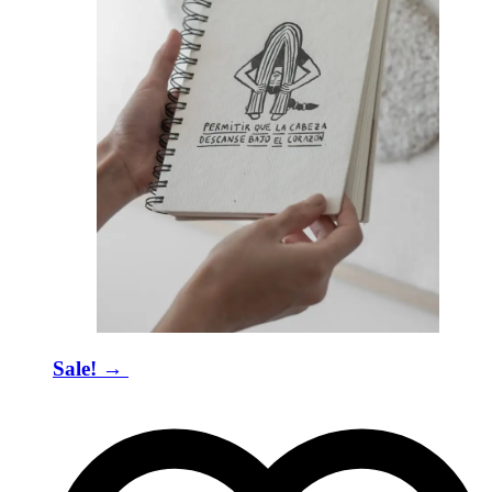
Sale! → ​